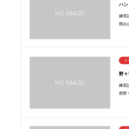
ハン
練習
県白
3.
野々
練習
県野