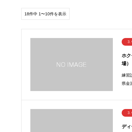
18件中 1〜10件を表示
3.
ホク
場）
練習
県金
3.
ディ