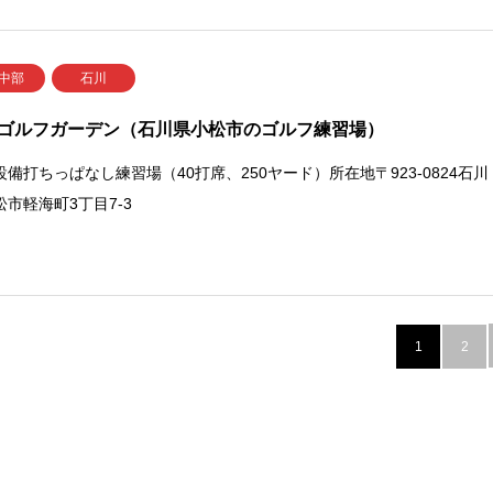
 中部
石川
ゴルフガーデン（石川県小松市のゴルフ練習場）
設備打ちっぱなし練習場（40打席、250ヤード）所在地〒923-0824石川
松市軽海町3丁目7-3
1
2