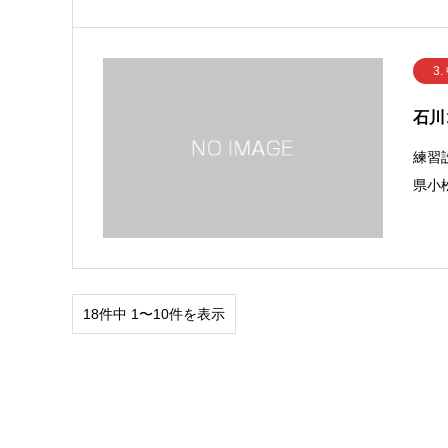
3.
石川
練習
県小
18件中 1〜10件を表示