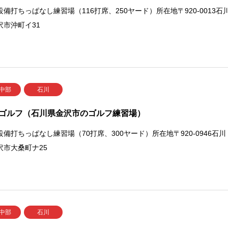
設備打ちっぱなし練習場（116打席、250ヤード）所在地〒920-0013石
沢市沖町イ31
 中部
石川
ゴルフ（石川県金沢市のゴルフ練習場）
設備打ちっぱなし練習場（70打席、300ヤード）所在地〒920-0946石川
沢市大桑町ナ25
 中部
石川