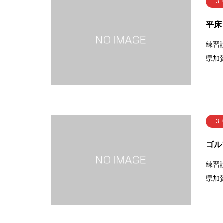
3.
平床
練習
県加賀
3.
ゴル
練習
県加