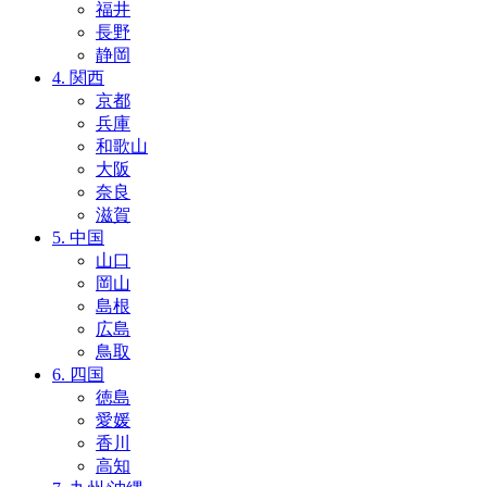
福井
長野
静岡
4. 関西
京都
兵庫
和歌山
大阪
奈良
滋賀
5. 中国
山口
岡山
島根
広島
鳥取
6. 四国
徳島
愛媛
香川
高知