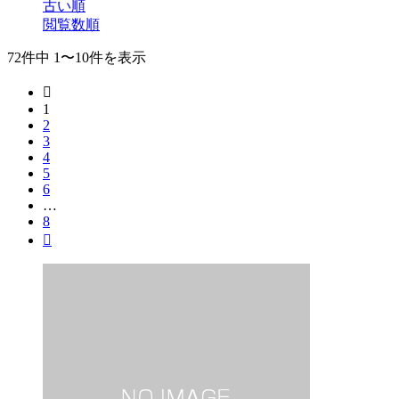
古い順
閲覧数順
72件中 1〜10件を表示

1
2
3
4
5
6
…
8
