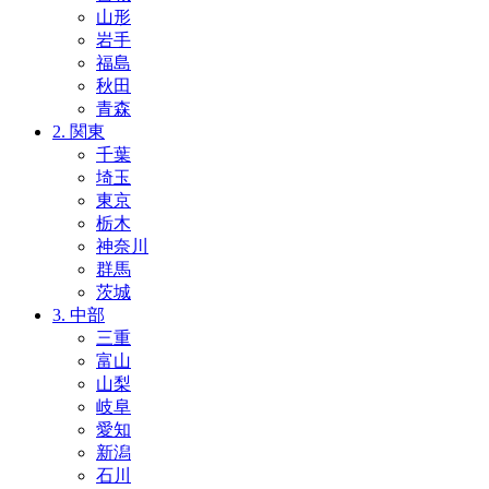
山形
岩手
福島
秋田
青森
2. 関東
千葉
埼玉
東京
栃木
神奈川
群馬
茨城
3. 中部
三重
富山
山梨
岐阜
愛知
新潟
石川