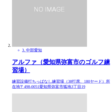
3. 中部
愛知
アルファ（愛知県弥富市のゴルフ練
習場）
練習設備打ちっぱなし練習場（38打席、180ヤード）所
在地〒498-0051愛知県弥富市狐地3丁目19