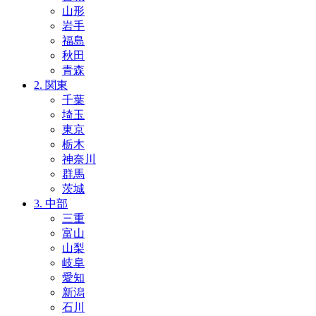
山形
岩手
福島
秋田
青森
2. 関東
千葉
埼玉
東京
栃木
神奈川
群馬
茨城
3. 中部
三重
富山
山梨
岐阜
愛知
新潟
石川