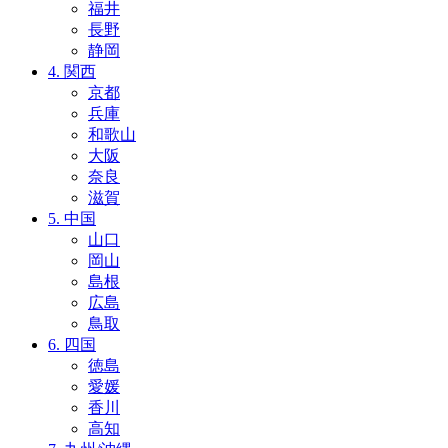
福井
長野
静岡
4. 関西
京都
兵庫
和歌山
大阪
奈良
滋賀
5. 中国
山口
岡山
島根
広島
鳥取
6. 四国
徳島
愛媛
香川
高知