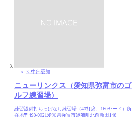
3. 中部
愛知
ニューリンクス（愛知県弥富市のゴ
ルフ練習場）
練習設備打ちっぱなし練習場（40打席、160ヤード）所
在地〒498-0021愛知県弥富市鯏浦町北前新田148