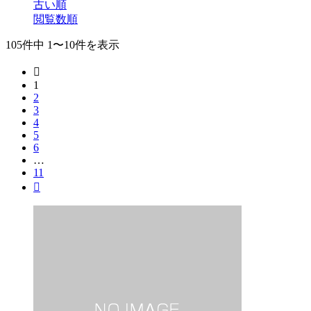
古い順
閲覧数順
105件中 1〜10件を表示

1
2
3
4
5
6
…
11
