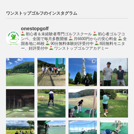
ワンストップゴルフのインスタグラム
onestopgolf
初心者＆未経験者専門ゴルフスクール
初心者ゴルフコ
ンペ、全国で毎月多数開催
月6600円からの安心料金
全
国各地に46校
90分無料体験好評受付中
8回無料モニタ
ー、好評受付中
ワンストップゴルフアカデミー