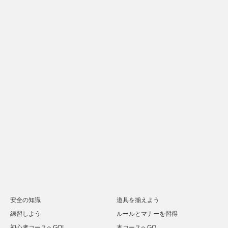
安全の知識
道具を揃えよう
練習しよう
ルールとマナーを習得
初心者コースへGO!
本コースへGO